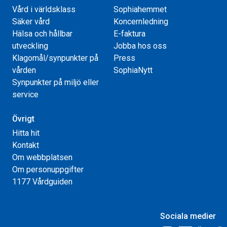
Vård i världsklass
Sophiahemmet
Säker vård
Koncernledning
Hälsa och hållbar
E-faktura
utveckling
Jobba hos oss
Klagomål/synpunkter på
Press
vården
SophiaNytt
Synpunkter på miljö eller
service
Övrigt
Hitta hit
Kontakt
Om webbplatsen
Om personuppgifter
1177 Vårdguiden
Sociala medier