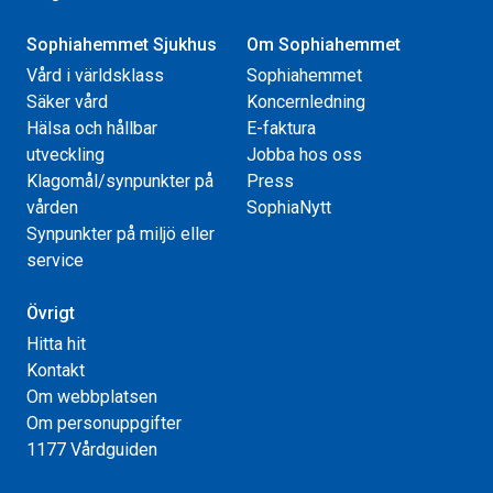
Sophiahemmet Sjukhus
Om Sophiahemmet
Vård i världsklass
Sophiahemmet
Säker vård
Koncernledning
Hälsa och hållbar
E-faktura
utveckling
Jobba hos oss
Klagomål/synpunkter på
Press
vården
SophiaNytt
Synpunkter på miljö eller
service
Övrigt
Hitta hit
Kontakt
Om webbplatsen
Om personuppgifter
1177 Vårdguiden