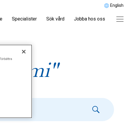
English
re
Specialister
Sök vård
Jobba hos oss
förbättra
otomi"