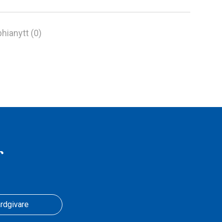
hianytt (0)
r
rdgivare