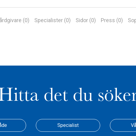
årdgivare (0)
Specialister (0)
Sidor (0)
Press (0)
Sop
Hitta det du söke
åde
Specialist
Vå