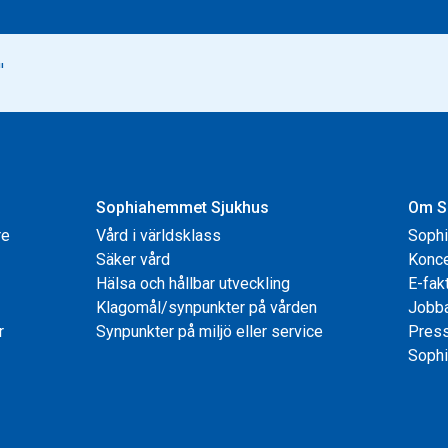
Sophiahemmet Sjukhus
Om S
re
Vård i världsklass
Soph
Säker vård
Konce
Hälsa och hållbar utveckling
E-fak
Klagomål/synpunkter på vården
Jobb
r
Synpunkter på miljö eller service
Pres
Sophi