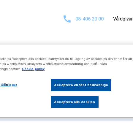
08-406 20 00
Vårdgiva
icka på "acceptera alla cookies" samtycker du till lagring av cookies på din enhet för att 
ultat för
"Lapar
n på webbplatsen, analysera webbplatsens användning och bistå i våra
ingsinsatser.
Cookie-policy
tällningar
Acceptera endast nödvändiga
Acceptera alla cookies