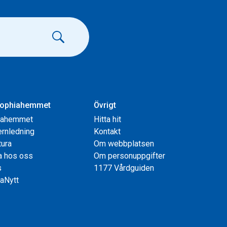
ophiahemmet
Övrigt
iahemmet
Hitta hit
rnledning
Kontakt
tura
Om webbplatsen
a hos oss
Om personuppgifter
s
1177 Vårdguiden
aNytt