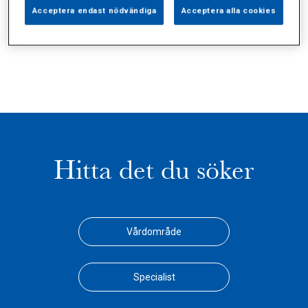
Alla (1)
Vårdgivare (0)
Specialister (0)
Acceptera endast nödvändiga
Acceptera alla cookies
Sidor (0)
Press (0)
Sophianytt (0)
Hitta det du söker
Vårdområde
Specialist