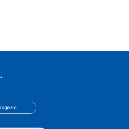
r
rdgivare