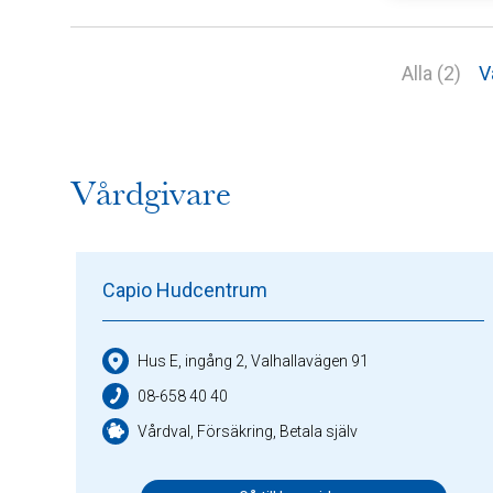
Alla (2)
V
Vårdgivare
Capio Hudcentrum
Hus E, ingång 2, Valhallavägen 91
08-658 40 40
Vårdval, Försäkring, Betala själv