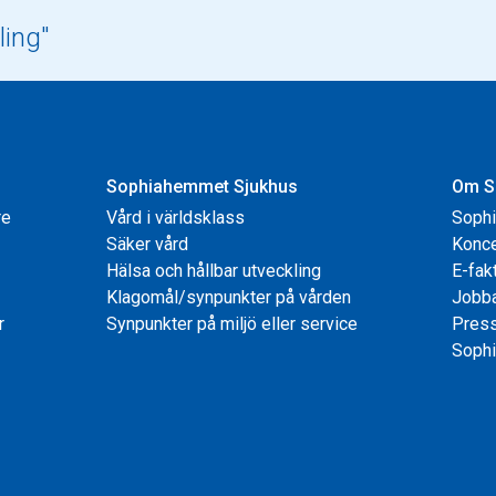
Sophiahemmet Sjukhus
Om S
re
Vård i världsklass
Soph
Säker vård
Konce
Hälsa och hållbar utveckling
E-fak
Klagomål/synpunkter på vården
Jobb
r
Synpunkter på miljö eller service
Pres
Sophi