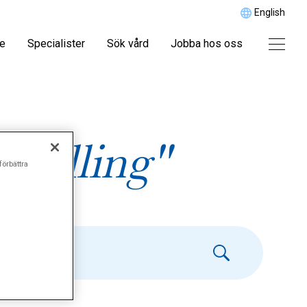
English
re
Specialister
Sök vård
Jobba hos oss
andling"
förbättra