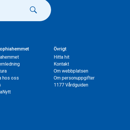
ophiahemmet
Övrigt
iahemmet
Hitta hit
rnledning
Kontakt
tura
Om webbplatsen
a hos oss
Om personuppgifter
s
1177 Vårdguiden
aNytt