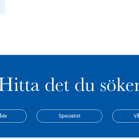
Hitta det du söke
åde
Specialist
Vå