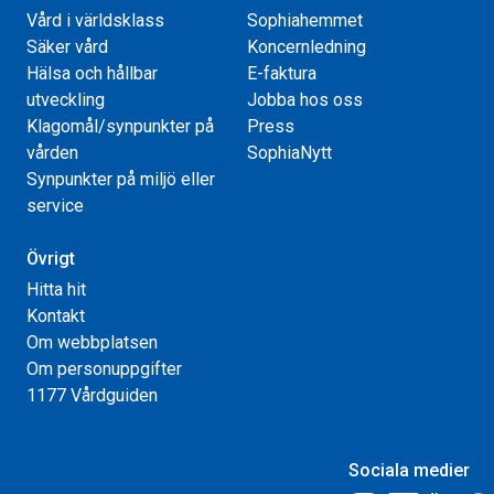
Vård i världsklass
Sophiahemmet
Säker vård
Koncernledning
Hälsa och hållbar
E-faktura
utveckling
Jobba hos oss
Klagomål/synpunkter på
Press
vården
SophiaNytt
Synpunkter på miljö eller
service
Övrigt
Hitta hit
Kontakt
Om webbplatsen
Om personuppgifter
1177 Vårdguiden
Sociala medier