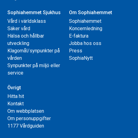
Sophiahemmet Sjukhus
Om Sophiahemmet
Vård i världsklass
Sophiahemmet
Säker vård
Koncernledning
Hälsa och hållbar
E-faktura
utveckling
Jobba hos oss
Klagomål/synpunkter på
Press
vården
SophiaNytt
Synpunkter på miljö eller
service
Övrigt
Hitta hit
Kontakt
Om webbplatsen
Om personuppgifter
1177 Vårdguiden