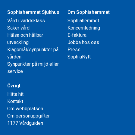
Sophiahemmet Sjukhus
Om Sophiahemmet
Vård i världsklass
Sophiahemmet
Säker vård
Koncernledning
Hälsa och hållbar
E-faktura
utveckling
Jobba hos oss
Klagomål/synpunkter på
Press
vården
SophiaNytt
Synpunkter på miljö eller
service
Övrigt
Hitta hit
Kontakt
Om webbplatsen
Om personuppgifter
1177 Vårdguiden