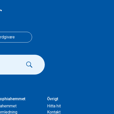
r
rdgivare
ophiahemmet
Övrigt
iahemmet
Hitta hit
rnledning
Kontakt