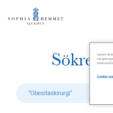
Sökresul
Genom att kl
navigeringe
marknadsför
Cookie-ins