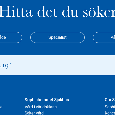
Hitta det du söke
åde
Specialist
Vå
Sophiahemmet Sjukhus
Om S
re
Vård i världsklass
Soph
Säker vård
Konce