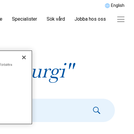
English
re
Specialister
Sök vård
Jobba hos oss
skirurgi"
förbättra