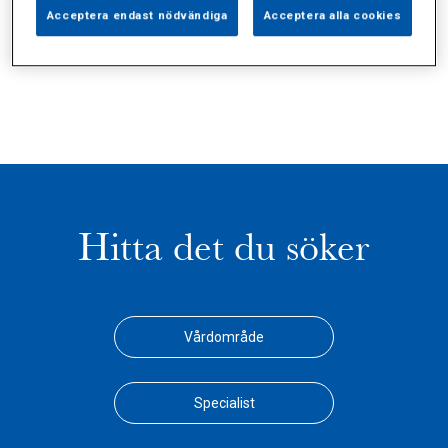
Alla (3)
Vårdgivare (1)
Specialister (0)
Acceptera endast nödvändiga
Acceptera alla cookies
Sidor (0)
Press (0)
Sophianytt (1)
Hitta det du söker
Vårdområde
Specialist