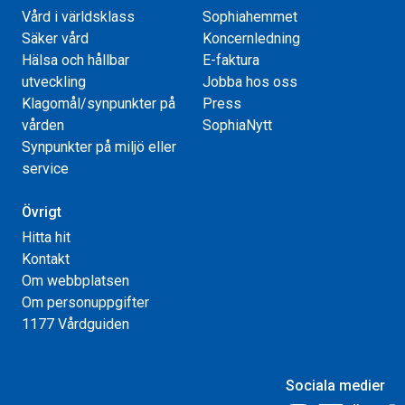
Vård i världsklass
Sophiahemmet
Säker vård
Koncernledning
Hälsa och hållbar
E-faktura
utveckling
Jobba hos oss
Klagomål/synpunkter på
Press
vården
SophiaNytt
Synpunkter på miljö eller
service
Övrigt
Hitta hit
Kontakt
Om webbplatsen
Om personuppgifter
1177 Vårdguiden
Sociala medier