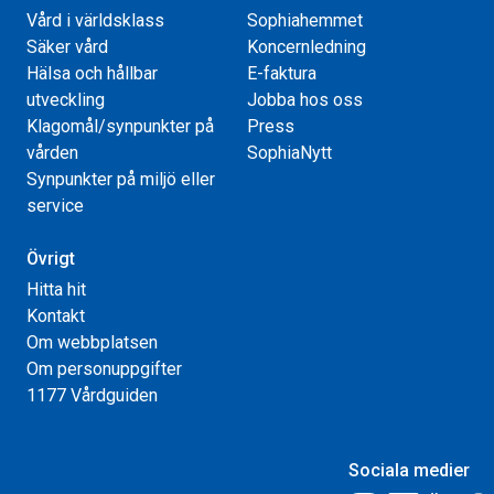
Vård i världsklass
Sophiahemmet
Säker vård
Koncernledning
Hälsa och hållbar
E-faktura
utveckling
Jobba hos oss
Klagomål/synpunkter på
Press
vården
SophiaNytt
Synpunkter på miljö eller
service
Övrigt
Hitta hit
Kontakt
Om webbplatsen
Om personuppgifter
1177 Vårdguiden
Sociala medier