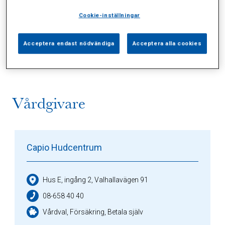
Cookie-inställningar
Alla (1)
Vårdgivare (1)
Specialister (0)
Acceptera endast nödvändiga
Acceptera alla cookies
Sidor (0)
Press (0)
Sophianytt (0)
Vårdgivare
Capio Hudcentrum
Hus E, ingång 2, Valhallavägen 91
08-658 40 40
Vårdval, Försäkring, Betala själv