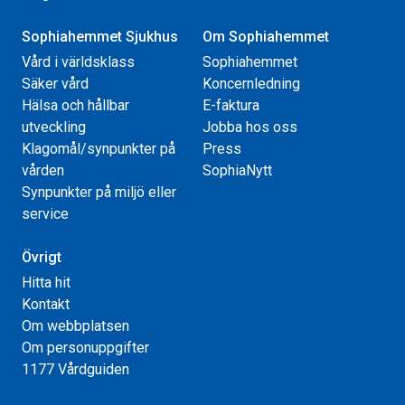
Sophiahemmet Sjukhus
Om Sophiahemmet
Vård i världsklass
Sophiahemmet
Säker vård
Koncernledning
Hälsa och hållbar
E-faktura
utveckling
Jobba hos oss
Klagomål/synpunkter på
Press
vården
SophiaNytt
Synpunkter på miljö eller
service
Övrigt
Hitta hit
Kontakt
Om webbplatsen
Om personuppgifter
1177 Vårdguiden