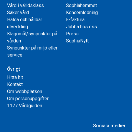
Vård i världsklass
Sophiahemmet
Säker vård
Koncernledning
Hälsa och hållbar
E-faktura
utveckling
Jobba hos oss
Klagomål/synpunkter på
Press
vården
SophiaNytt
Synpunkter på miljö eller
service
Övrigt
Hitta hit
Kontakt
Om webbplatsen
Om personuppgifter
1177 Vårdguiden
Sociala medier