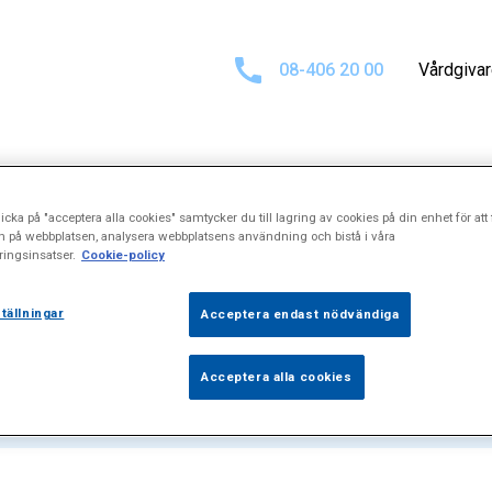
08-406 20 00
Vårdgiva
icka på "acceptera alla cookies" samtycker du till lagring av cookies på din enhet för att 
t för
"Rektal in
n på webbplatsen, analysera webbplatsens användning och bistå i våra
ingsinsatser.
Cookie-policy
tällningar
Acceptera endast nödvändiga
Acceptera alla cookies