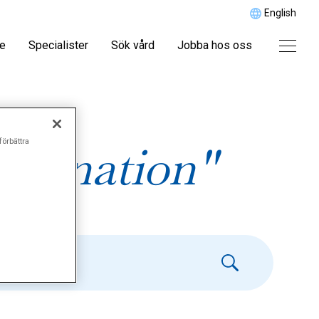
English
re
Specialister
Sök vård
Jobba hos oss
förbättra
vagination"