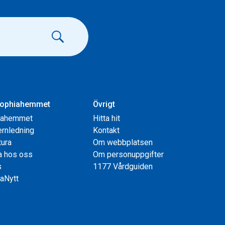
ophiahemmet
Övrigt
iahemmet
Hitta hit
rnledning
Kontakt
tura
Om webbplatsen
a hos oss
Om personuppgifter
s
1177 Vårdguiden
aNytt