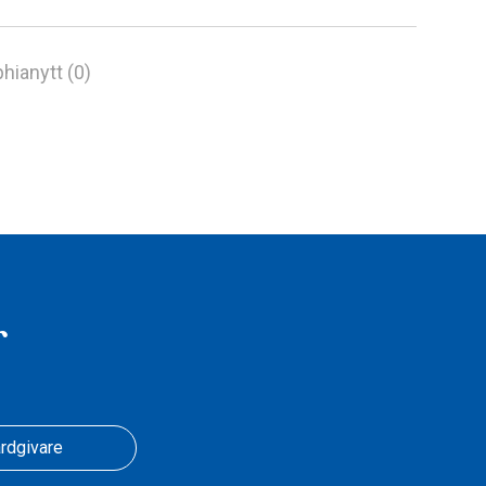
hianytt (0)
r
rdgivare