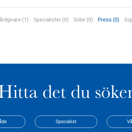
årdgivare (1)
Specialister (0)
Sidor (0)
Press (0)
Sop
Hitta det du söke
åde
Specialist
Vå