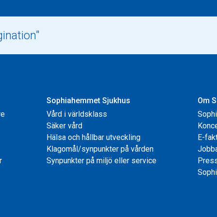
Sophiahemmet Sjukhus
Om S
re
Vård i världsklass
Soph
Säker vård
Konce
Hälsa och hållbar utveckling
E-fak
Klagomål/synpunkter på vården
Jobb
r
Synpunkter på miljö eller service
Pres
Sophi