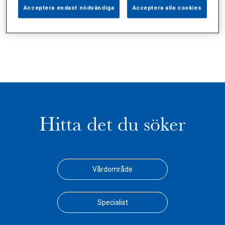
Alla (1)
Vårdgivare (0)
Specialister (0)
Acceptera endast nödvändiga
Acceptera alla cookies
Sidor (0)
Press (0)
Sophianytt (0)
Hitta det du söker
Vårdområde
Specialist