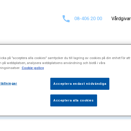
08-406 20 00
Vårdgiva
icka på "acceptera alla cookies" samtycker du till lagring av cookies på din enhet för att 
sultat för
"Sark
n på webbplatsen, analysera webbplatsens användning och bistå i våra
ingsinsatser.
Cookie-policy
tällningar
Acceptera endast nödvändiga
Acceptera alla cookies