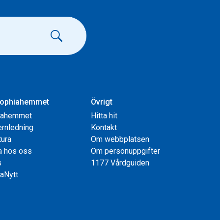
ophiahemmet
Övrigt
iahemmet
Hitta hit
rnledning
Kontakt
tura
Om webbplatsen
a hos oss
Om personuppgifter
s
1177 Vårdguiden
aNytt