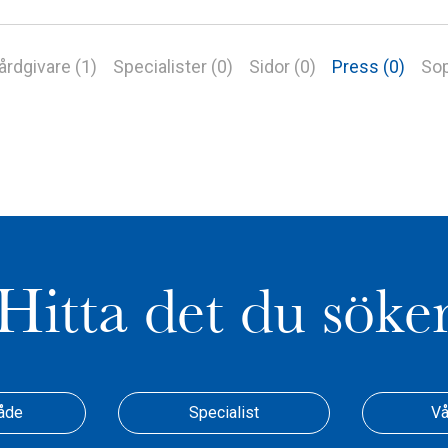
årdgivare (1)
Specialister (0)
Sidor (0)
Press (0)
Sop
Hitta det du söke
åde
Specialist
Vå