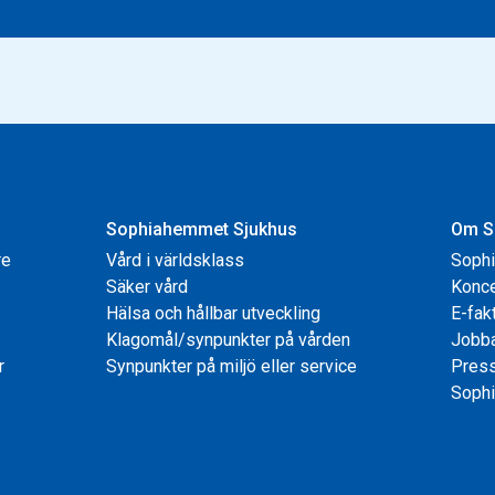
Sophiahemmet Sjukhus
Om S
re
Vård i världsklass
Soph
Säker vård
Konce
Hälsa och hållbar utveckling
E-fak
Klagomål/synpunkter på vården
Jobb
r
Synpunkter på miljö eller service
Pres
Sophi