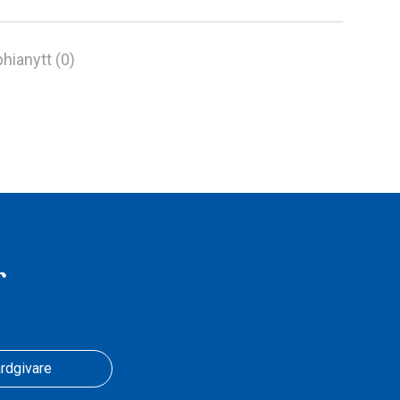
hianytt (0)
r
rdgivare