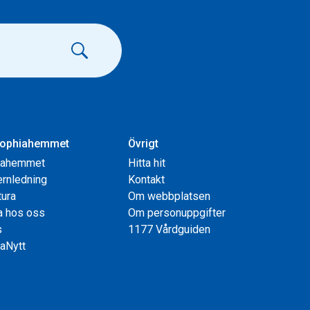
ophiahemmet
Övrigt
iahemmet
Hitta hit
rnledning
Kontakt
tura
Om webbplatsen
a hos oss
Om personuppgifter
s
1177 Vårdguiden
aNytt