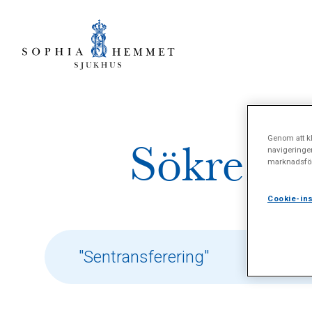
Genom att kl
Sökresul
navigeringe
marknadsför
Cookie-ins