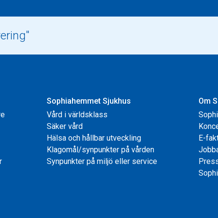
Sophiahemmet Sjukhus
Om S
re
Vård i världsklass
Soph
Säker vård
Konce
Hälsa och hållbar utveckling
E-fak
Klagomål/synpunkter på vården
Jobb
r
Synpunkter på miljö eller service
Pres
Sophi