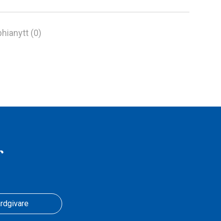
hianytt (0)
r
rdgivare