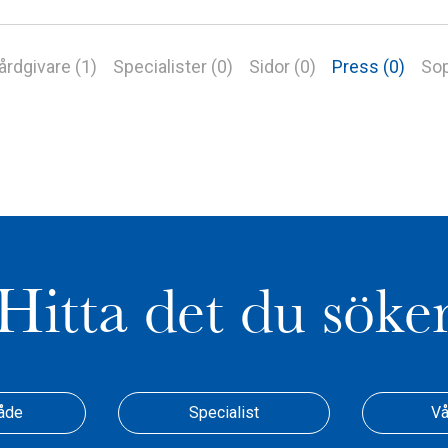
årdgivare (1)
Specialister (0)
Sidor (0)
Press (0)
Sop
Hitta det du söke
åde
Specialist
Vå