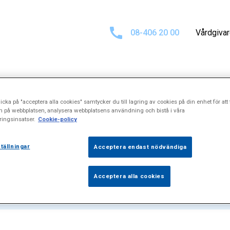
08-406 20 00
Vårdgiva
icka på "acceptera alla cookies" samtycker du till lagring av cookies på din enhet för att 
tat för
"Sentrans
n på webbplatsen, analysera webbplatsens användning och bistå i våra
ingsinsatser.
Cookie-policy
tällningar
Acceptera endast nödvändiga
Acceptera alla cookies