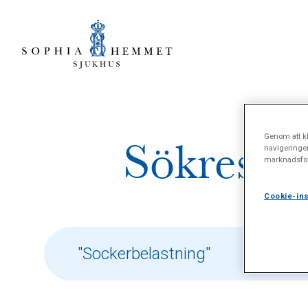
Genom att kl
Sökresult
navigeringe
marknadsför
Cookie-ins