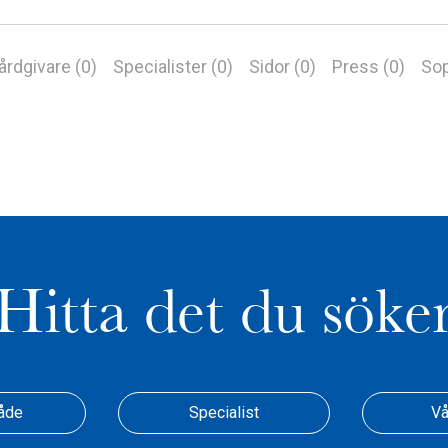
årdgivare (0)
Specialister (0)
Sidor (0)
Press (0)
Sop
Hitta det du söke
åde
Specialist
Vå