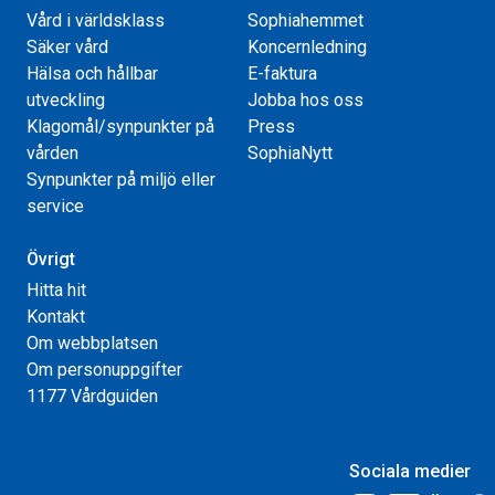
Vård i världsklass
Sophiahemmet
Säker vård
Koncernledning
Hälsa och hållbar
E-faktura
utveckling
Jobba hos oss
Klagomål/synpunkter på
Press
vården
SophiaNytt
Synpunkter på miljö eller
service
Övrigt
Hitta hit
Kontakt
Om webbplatsen
Om personuppgifter
1177 Vårdguiden
Sociala medier