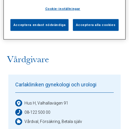
Cookie-inställningar
Alla (0)
Vårdgivare (1)
Specialister (0)
Acceptera endast nödvändiga
Acceptera alla cookies
Sidor (0)
Press (0)
Sophianytt (0)
Vårdgivare
Carlakliniken gynekologi och urologi
Hus H, Valhallavägen 91
08-122 500 00
Vårdval, Försäkring, Betala själv