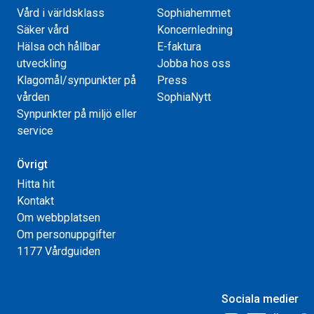
Vård i världsklass
Sophiahemmet
Säker vård
Koncernledning
Hälsa och hållbar
E-faktura
utveckling
Jobba hos oss
Klagomål/synpunkter på
Press
vården
SophiaNytt
Synpunkter på miljö eller
service
Övrigt
Hitta hit
Kontakt
Om webbplatsen
Om personuppgifter
1177 Vårdguiden
Sociala medier