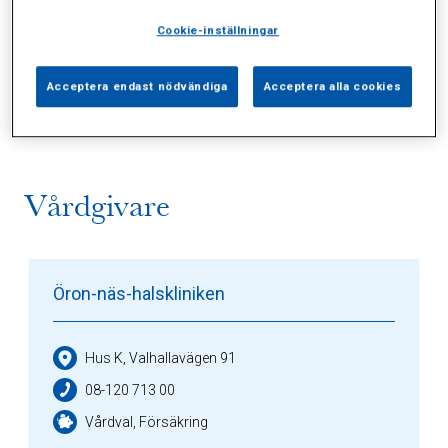
Cookie-inställningar
Alla (2)
Vårdgivare (1)
Specialister (0)
Acceptera endast nödvändiga
Acceptera alla cookies
Sidor (0)
Press (0)
Sophianytt (0)
Vårdgivare
Öron-näs-halskliniken
Hus K, Valhallavägen 91
08-120 713 00
Vårdval, Försäkring