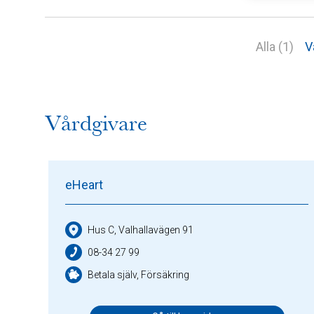
Alla (1)
V
Vårdgivare
eHeart
Hus C, Valhallavägen 91
08-34 27 99
Betala själv, Försäkring