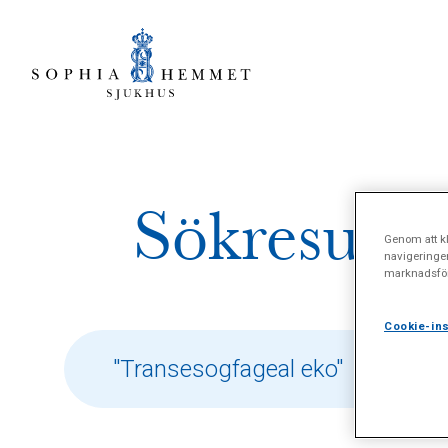
Sökresulta
Genom att kl
navigeringe
marknadsför
Cookie-ins