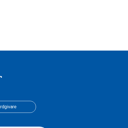
r
rdgivare