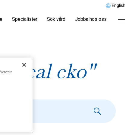
English
re
Specialister
Sök vård
Jobba hos oss
fageal eko"
förbättra