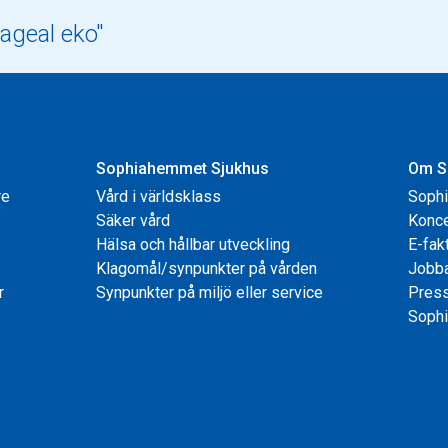
Sophiahemmet Sjukhus
Om S
re
Vård i världsklass
Soph
Säker vård
Konce
Hälsa och hållbar utveckling
E-fak
Klagomål/synpunkter på vården
Jobb
r
Synpunkter på miljö eller service
Pres
Sophi