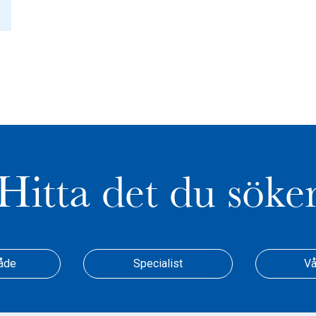
Hitta det du söke
åde
Specialist
Vå