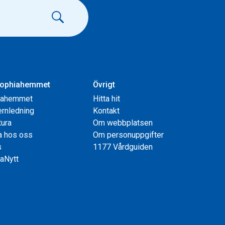
ophiahemmet
Övrigt
iahemmet
Hitta hit
rnledning
Kontakt
tura
Om webbplatsen
a hos oss
Om personuppgifter
s
1177 Vårdguiden
aNytt