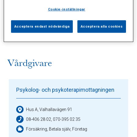
Cookie-inställningar
Alla (2)
Vårdgivare (1)
Specialister (0)
Acceptera endast nödvändiga
Acceptera alla cookies
Sidor (0)
Press (0)
Sophianytt (0)
Vårdgivare
Psykolog- och psykoterapimottagningen
Hus A, Valhallavägen 91
08-406 28 02, 070-395 02 35
Försäkring, Betala själv, Företag