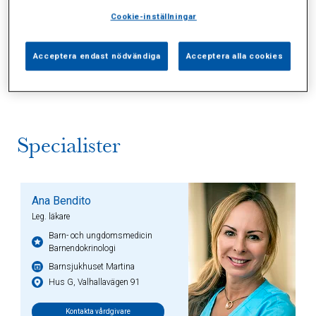
Cookie-inställningar
Alla (2)
Vårdgivare (0)
Specialister (1)
Acceptera endast nödvändiga
Acceptera alla cookies
Sidor (0)
Press (0)
Sophianytt (0)
Specialister
Ana Bendito
Leg. läkare
Barn- och ungdomsmedicin
Barnendokrinologi
Barnsjukhuset Martina
Hus G, Valhallavägen 91
Kontakta vårdgivare