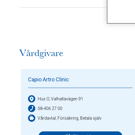
Alla (11)
V
Vårdgivare
Capio Artro Clinic
Hus O, Valhallavägen 91
08-406 27 00
Vårdavtal, Försäkring, Betala själv