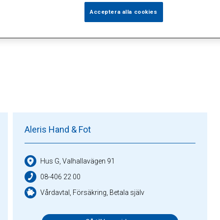
Acceptera alla cookies
årdgivare (2)
Specialister (2)
Sidor (0)
Press (3)
So
Aleris Hand & Fot
Hus G, Valhallavägen 91
08-406 22 00
Vårdavtal, Försäkring, Betala själv