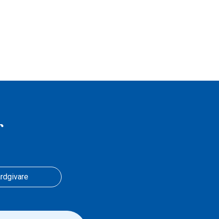
r
rdgivare