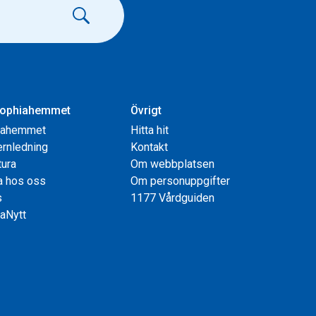
ophiahemmet
Övrigt
iahemmet
Hitta hit
rnledning
Kontakt
tura
Om webbplatsen
a hos oss
Om personuppgifter
s
1177 Vårdguiden
aNytt