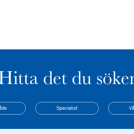
n
Hitta det du söke
åde
Specialist
Vå