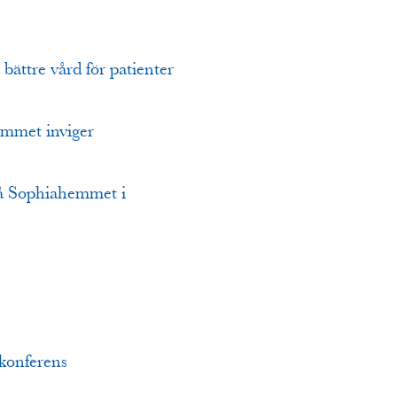
ättre vård för patienter
hemmet inviger
 på Sophiahemmet i
-konferens