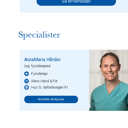
Gå till hemsidan
Specialister
AnnaMaria Hårdén
Leg. fysioterapeut
Fysioterapi
Aleris Hand & Fot
Hus G, Valhallavägen 91
Kontakta vårdgivare