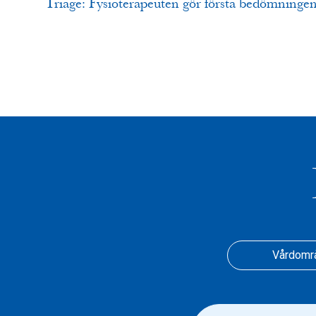
Triage: Fysioterapeuten gör första bedömninge
Vårdomr