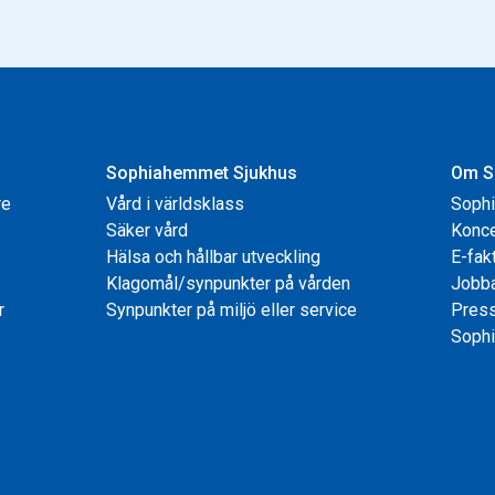
Sophiahemmet Sjukhus
Om S
re
Vård i världsklass
Soph
Säker vård
Konce
Hälsa och hållbar utveckling
E-fak
Klagomål/synpunkter på vården
Jobb
r
Synpunkter på miljö eller service
Pres
Sophi