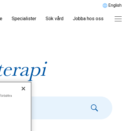
English
re
Specialister
Sök vård
Jobba hos oss
terapi
förbättra