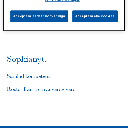
Cookie-inställningar
Alla (9)
Vårdgivare (1)
Specialister (4)
Acceptera endast nödvändiga
Acceptera alla cookies
Sidor (0)
Press (0)
Sophianytt (2)
Sophianytt
Samlad kompetens
Röster från tre nya vårdgivare