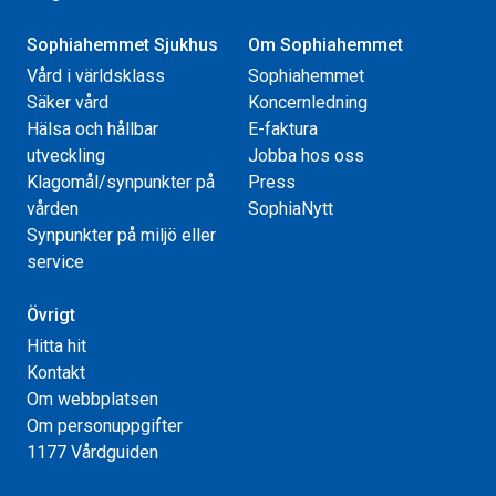
Sophiahemmet Sjukhus
Om Sophiahemmet
Vård i världsklass
Sophiahemmet
Säker vård
Koncernledning
Hälsa och hållbar
E-faktura
utveckling
Jobba hos oss
Klagomål/synpunkter på
Press
vården
SophiaNytt
Synpunkter på miljö eller
service
Övrigt
Hitta hit
Kontakt
Om webbplatsen
Om personuppgifter
1177 Vårdguiden