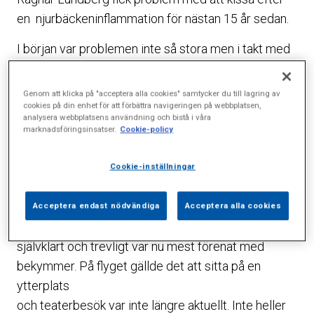
en njurbäckeninflammation för nästan 15 år sedan.
I början var problemen inte så stora men i takt med
att prostatan med
åren blev allt större blev problemen svårare att
Genom att klicka på "acceptera alla cookies" samtycker du till lagring av
cookies på din enhet för att förbättra navigeringen på webbplatsen,
hantera. Till sist måste han använda en kateter för
analysera webbplatsens användning och bistå i våra
att överhuvudtaget få ut några droppar.
marknadsföringsinsatser.
Cookie-policy
– Plötsligt blev hela livet inriktat på att hålla koll på
Cookie-inställningar
var det fanns en toalett. Allt påverkades, både det
sociala livet och relationen till min hustru.
Acceptera endast nödvändiga
Acceptera alla cookies
Mycket av det som tidigare hade varit både
självklart och trevligt var nu mest förenat med
bekymmer. På flyget gällde det att sitta på en
ytterplats
och teaterbesök var inte längre aktuellt. Inte heller