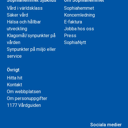
Sophiahemmet Sjukhus
Om Sophiahemmet
Vård i världsklass
Sophiahemmet
Säker vård
Koncernledning
Hälsa och hållbar
E-faktura
utveckling
Jobba hos oss
Klagomål/synpunkter på
Press
vården
SophiaNytt
Synpunkter på miljö eller
service
Övrigt
Hitta hit
Kontakt
Om webbplatsen
Om personuppgifter
1177 Vårdguiden
Sociala medier