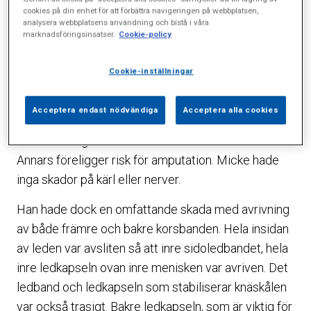
Skadan innebär vad vi kallar en knäluxation, det vill
cookies på din enhet för att förbättra navigeringen på webbplatsen,
säga att knät under själva skadeögonblicket varit i
analysera webbplatsens användning och bistå i våra
marknadsföringsinsatser.
Cookie-policy
princip helt ur led. Ofta glider leden sedan tillbaka i
rätt läge, om inte så måste man akut dra leden rätt. I
Cookie-inställningar
Mickes fall hade den gått tillbaka i rätt läge. Också
det är allvarligt då både blodförsörjning och
Acceptera endast nödvändiga
Acceptera alla cookies
nervfunktioner till underbenet skadas. Man måste
då kanske laga blodkärl och till och med nerver.
Annars föreligger risk för amputation. Micke hade
inga skador på kärl eller nerver.
Han hade dock en omfattande skada med avrivning
av både främre och bakre korsbanden. Hela insidan
av leden var avsliten så att inre sidoledbandet, hela
inre ledkapseln ovan inre menisken var avriven. Det
ledband och ledkapseln som stabiliserar knäskålen
var också trasigt. Bakre ledkapseln, som är viktig för