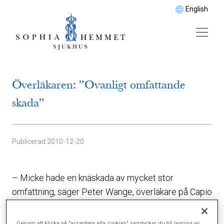
English
Överläkaren: ”Ovanligt omfattande
skada”
Publicerad
2010-12-20
– Micke hade en knäskada av mycket stor
omfattning, säger Peter Wange, överläkare på Capio
Artro Clinic.
Genom att klicka på "acceptera alla cookies" samtycker du till lagring av