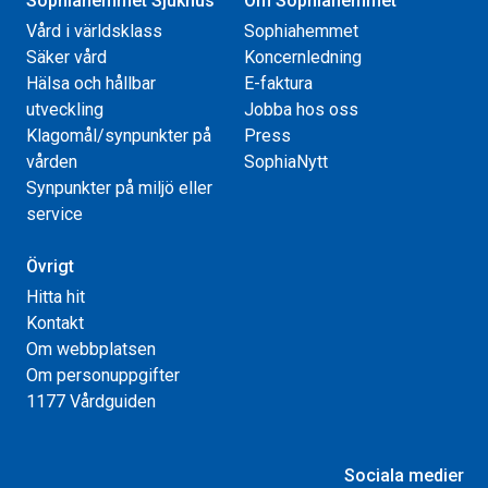
Sophiahemmet Sjukhus
Om Sophiahemmet
Vård i världsklass
Sophiahemmet
Säker vård
Koncernledning
Hälsa och hållbar
E-faktura
utveckling
Jobba hos oss
Klagomål/synpunkter på
Press
vården
SophiaNytt
Synpunkter på miljö eller
service
Övrigt
Hitta hit
Kontakt
Om webbplatsen
Om personuppgifter
1177 Vårdguiden
Sociala medier