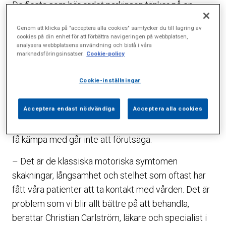
De flesta som hör ordet parkinson tänker på en
äldre person som skakar kraftigt eller som är stel
Genom att klicka på "acceptera alla cookies" samtycker du till lagring av
och rör sig långsamt. Så kan sjukdomen yttra sig,
cookies på din enhet för att förbättra navigeringen på webbplatsen,
analysera webbplatsens användning och bistå i våra
men den har många fler ansikten.
marknadsföringsinsatser.
Cookie-policy
Under de senaste åren har läkarna i allt högre grad
Cookie-inställningar
uppmärksammat sjukdomens icke-motoriska
symtom som förlorat luktsinne, sömnsvårigheter,
Acceptera endast nödvändiga
Acceptera alla cookies
värk med mera. Men alla symtom drabbar inte alla
och exakt vilka symtom som en patient kommer att
få kämpa med går inte att förutsäga.
– Det är de klassiska motoriska symtomen
skakningar, långsamhet och stelhet som oftast har
fått våra patienter att ta kontakt med vården. Det är
problem som vi blir allt bättre på att behandla,
berättar Christian Carlström, läkare och specialist i