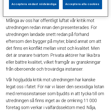
skulle vara tillåtna ligger under 1 procent, och i
Acceptera endast nödvändiga
Acceptera alla cookies
många fall nära 0 procent.
Många av oss har offentligt luftat vår kritik mot
utredningen redan innan den presenterades. För
utredningen landade snett redan på förhand
eftersom den bygger på myter, bland annat om att
det finns en konflikt mellan vinst och kvalitet. Men
det är snarare tvärtom. Privata aktörer har lika bra
eller bättre kvalitet, vilket framgår av granskningar
från oberoende och trovärdiga instanser.
Vår högljudda kritik mot utredningen har kanske
legat oss i fatet. För när vi läser den sexsidiga listan
med remissinstanser som bjudits in att tycka till om
utredningen så finns inget av de omkring 11 000
företag som verkar i välfärdssektorn med. Nåja,