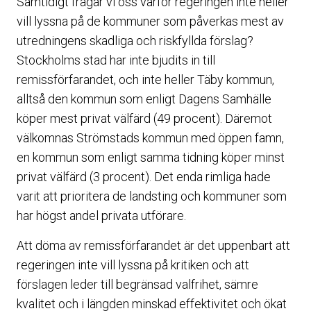
Samtidigt frågar vi oss varför regeringen inte heller
vill lyssna på de kommuner som påverkas mest av
utredningens skadliga och riskfyllda förslag?
Stockholms stad har inte bjudits in till
remissförfarandet, och inte heller Täby kommun,
alltså den kommun som enligt Dagens Samhälle
köper mest privat välfärd (49 procent). Däremot
välkomnas Strömstads kommun med öppen famn,
en kommun som enligt samma tidning köper minst
privat välfärd (3 procent). Det enda rimliga hade
varit att prioritera de landsting och kommuner som
har högst andel privata utförare.
Att döma av remissförfarandet är det uppenbart att
regeringen inte vill lyssna på kritiken och att
förslagen leder till begränsad valfrihet, sämre
kvalitet och i längden minskad effektivitet och ökat