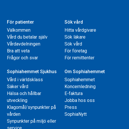
För patienter
Sök vård
Välkommen
Hitta vårdgivare
Vård du betalar själv
Sök läkare
Vårdavdelningen
Sök vård
Bra att veta
För företag
Frågor och svar
För remittenter
Sophiahemmet Sjukhus
Om Sophiahemmet
Vård i världsklass
Sophiahemmet
Säker vård
Koncernledning
Hälsa och hållbar
E-faktura
utveckling
Jobba hos oss
Klagomål/synpunkter på
Press
vården
SophiaNytt
Synpunkter på miljö eller
service