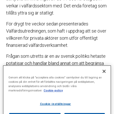
verkar i välfärdssektorn med. Det enda företag som
tillåts yttra sig är statligt.
För drygt tre veckor sedan presenterades
Välfärdsutredningen, som haft i uppdrag att se över
villkoren för privata aktörer som utför offentligt
finansierad välfärdsverksamhet.
Frågan som utretts är en av svensk politiks hetaste
potatisar och handlar bland annat om att begränsa
välfärdsföretagens vinster. Reaktionerna från
entreprenörer, forskare och företagare blev många.
Genom att klicka på "acceptera alla cookies" samtycker du till lagring av
cookies på din enhet för att förbättra navigeringen på webbplatsen,
Och hårda. Och det är helt befogat.
analysera webbplatsens användning och bistå i våra
marknadsföringsinsatser.
Cookie-policy
Om förslaget skulle bli verklighet innebär det i
praktiken ett vinstförbud för de många företag som
Cookie-inställningar
verkar i välfärdssektorn. De rörelsemarginaler som