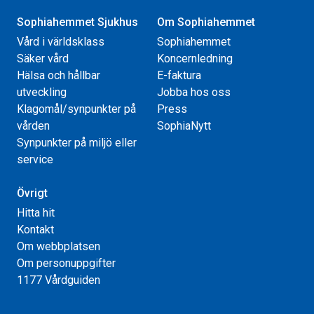
Sophiahemmet Sjukhus
Om Sophiahemmet
Vård i världsklass
Sophiahemmet
Säker vård
Koncernledning
Hälsa och hållbar
E-faktura
utveckling
Jobba hos oss
Klagomål/synpunkter på
Press
vården
SophiaNytt
Synpunkter på miljö eller
service
Övrigt
Hitta hit
Kontakt
Om webbplatsen
Om personuppgifter
1177 Vårdguiden