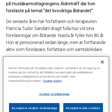
på Husläkarmottagningens Äldreträff där hon
föreläste på temat ”det livsviktiga åldrandet”.
De senaste åren har författaren och terapeuten
Patricia Tudor Sandahl dragit fulla hus vid sina
föreläsningar om åldrande. Nästa år fyller hon 80 år.
Hon är pensionerad sedan länge, men är fortfarande
aktiv som föreläsare, författare och samtalsledare.
– Jag brukar säga att jag är i den fjärde åldern. Eller
för att uttrycka det lite mer poetiskt. Jag är i den
Genom att klicka på "acceptera alla cookies" samtycker du till lagring av
cookies på din enhet för att förbättra navigeringen på webbplatsen,
ålder när man fortfarande kan njuta av
analysera webbplatsens användning och bistå i våra
eftermiddagssolen, men anar kvällsbrisen.
marknadsföringsinsatser.
Cookie-policy
Människor i Sverige lever längre och är friskare än
Cookie-inställningar
någonsin tidigare. Men bilden av åldrande är
stereotyp, antingen en superpigg 92-åring som
Acceptera endast nödvändiga
Acceptera alla cookies