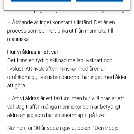
springer maraton och hoppar fallskärm, eller någon
som är skröplig och sjuk. Här behövs en nyansering.
– Åldrande är inget konstant tillstånd. Det är en
process som ser helt olika ut från människa till
människa.
Hur vi åldras är ett va
l
Det finns en tydlig skillnad mellan livskraft och
livslust. Att livskraften minskar med åren är
ofrånkomligt, livslusten däremot har inget med ålder
att göra.
– Att vi åldras är ett faktum, men hur vi åldras är ett
val. Jag träffar många människor som är betydligt
äldre än jag som har en enorm aptit på livet.
När hon för 30 år sedan gav ut boken ”Den tredje