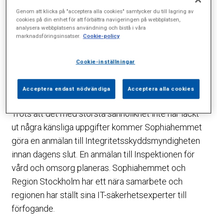
”ransomware”, har använts i
Genom att klicka på "acceptera alla cookies" samtycker du till lagring av
cookies på din enhet för att förbättra navigeringen på webbplatsen,
attacken. Hittills finns inga
analysera webbplatsens användning och bistå i våra
marknadsföringsinsatser.
Cookie-policy
tecken på att patientdata eller
Cookie-inställningar
andra känsliga personuppgifter
har läckt ut.
Acceptera endast nödvändiga
Acceptera alla cookies
Trots att det med största sannolikhet inte har läckt
ut några känsliga uppgifter kommer Sophiahemmet
göra en anmälan till Integritetsskyddsmyndigheten
innan dagens slut. En anmälan till Inspektionen för
vård och omsorg planeras. Sophiahemmet och
Region Stockholm har ett nära samarbete och
regionen har ställt sina IT-säkerhetsexperter till
förfogande.