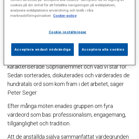
För att värdegrunden skulle bli ett användbart
cookies på din enhet för att förbättra navigeringen på webbplatsen,
redskap i vardagen valde ledningen att involvera
analysera webbplatsens användning och bistå i våra
marknadsföringsinsatser.
Cookie-policy
medarbetarna i projektet. Under ledning av
professor Kjell Kallenberg samlades anställda från
Cookie-inställningar
alla delar av verksamheten för att skapa manifestet.
–Vi började bokstavligen med ett vitt papper. Alla
Acceptera endast nödvändiga
Acceptera alla cookies
deltagare fick skriva ned ord som de ansåg
karakteriserade Sophiahemmet och vad vi står för.
Sedan sorterades, diskuterades och värderades de
hundratals ord som kom fram i det arbetet, säger
Peter Seger
Efter många möten enades gruppen om fyra
värdeord som bas: professionalism, engagemang,
tillgänglighet och tradition.
Att de anställda själva sammanfattat värdegrunden