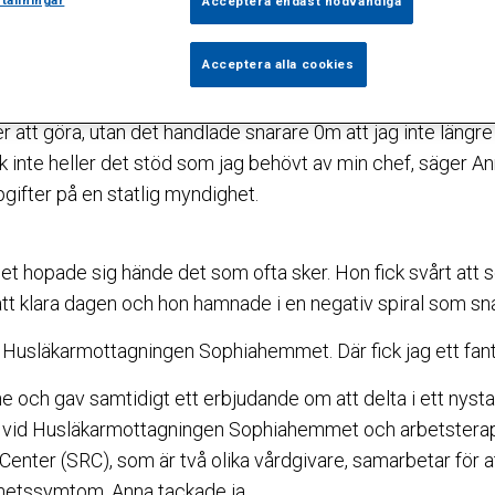
tällningar
Acceptera endast nödvändiga
mmet är hon med större självinsikt på väg tillbaka till ett f
historia typisk. Under flera år arbetade hon hårt och med s
Acceptera alla cookies
 plötsligt fungera och hon blev sjukskriven med utmattni
r att göra, utan det handlade snarare 0m att jag inte läng
ick inte heller det stöd som jag behövt av min chef, säger 
gifter på en statlig myndighet.
 hopade sig hände det som ofta sker. Hon fick svårt att sova
tt klara dagen och hon hamnade i en negativ spiral som snar
 Husläkarmottagningen Sophiahemmet. Där fick jag ett fan
 och gav samtidigt ett erbjudande om att delta i ett nystar
e vid Husläkarmottagningen Sophiahemmet och arbetsterap
ter (SRC), som är två olika vårdgivare, samarbetar för at
hetssymtom. Anna tackade ja.