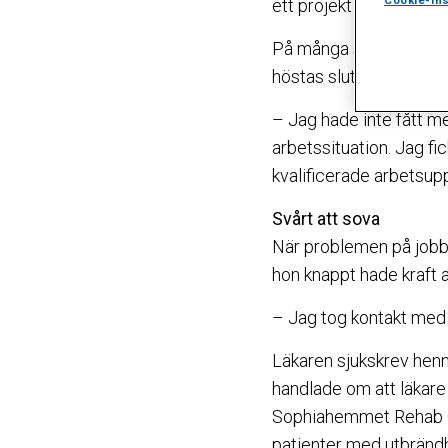
Cookie-ins
ett projekt på Sophiahe
På många sätt är Annas 
höstas slutade kroppen
– Jag hade inte fått me
arbetssituation. Jag f
kvalificerade arbetsupp
Svårt att sova
När problemen på jobbet
hon knappt hade kraft a
– Jag tog kontakt med
Läkaren sjukskrev henne
handlade om att läkar
Sophiahemmet Rehab Cen
patienter med utbränd