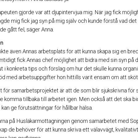
peuten gjorde var att djupintervjua mig. När jag fick möjlig
gde mig fick jag syn på mig själv och kunde förstå vad det 
e gått fel, säger Anna.
en
te även Annas arbetsplats för att kunna skapa sig en bred
mtidigt fick Annas chef möjlighet att bidra med sin syn på 
 i konkreta tips och förslag om hur det skulle kunna organi
öd med arbetsuppgifter hon hittills varit ensam om att sköt
 för samarbetsprojektet är att de som blir sjukskrivna för 
re komma tillbaka till arbetet igen. Men också att det ska bi
an ge förutsättningar för hållbar hälsa.
läkarna på Husläkarmottagningen genom samarbetet med 
ap de behöver för att kunna skriva ett välavvägt, kvalitativ