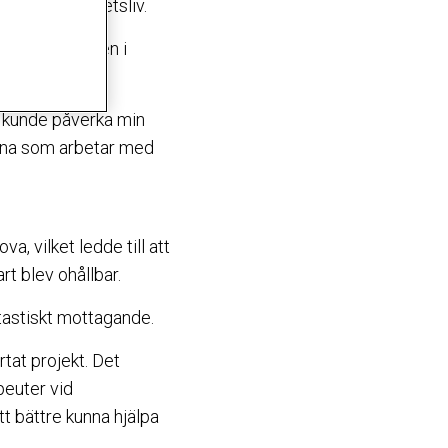
ungerande arbetsliv.
tor glädje. Men i
ngssyndrom.
re kunde påverka min
Anna som arbetar med
, vilket ledde till att
t blev ohållbar.
tastiskt mottagande.
tat projekt. Det
euter vid
t bättre kunna hjälpa