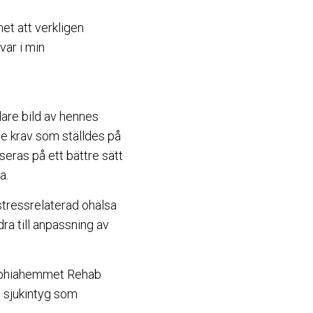
het att verkligen
var i min
are bild av hennes
de krav som ställdes på
seras på ett bättre sätt
a.
stressrelaterad ohälsa
dra till anpassning av
Sophiahemmet Rehab
t sjukintyg som