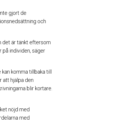
nte gjort de
tionsnedsättning och
m det är tänkt eftersom
r på individen, säger
 kan komma tillbaka till
 att hjälpa den
ivningarna blir kortare.
cket nöjd med
fördelarna med