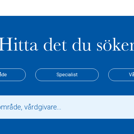
Hitta det du söke
åde
Specialist
Vå