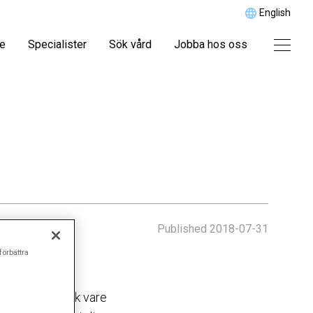
English
re
Specialister
Sök vård
Jobba hos oss
Published
2018-07-31
förbättra
jukskriven. Tack vare