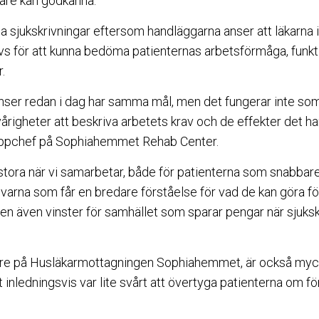
are kan godkänna.
 sjukskrivningar eftersom handläggarna anser att läkarna i
vs för att kunna bedöma patienternas arbetsförmåga, funk
.
tanser redan i dag har samma mål, men det fungerar inte so
vårigheter att beskriva arbetets krav och de effekter det ha
uppchef på Sophiahemmet Rehab Center.
 stora när vi samarbetar, både för patienterna som snabbare
varna som får en bredare förståelse för vad de kan göra för
en även vinster för samhället som sparar pengar när sjukskr
kare på Husläkarmottagningen Sophiahemmet, är också my
 inledningsvis var lite svårt att övertyga patienterna om 