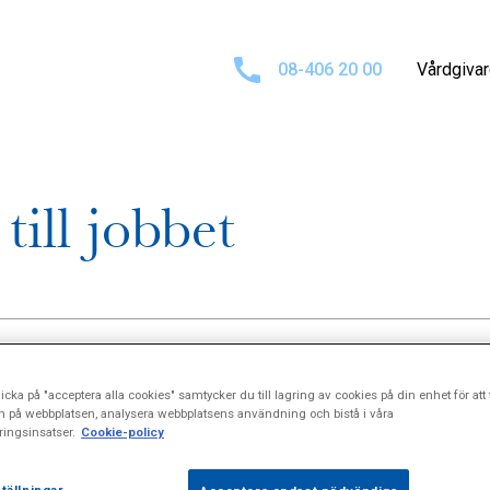
08-406 20 00
Vårdgiva
till jobbet
icka på "acceptera alla cookies" samtycker du till lagring av cookies på din enhet för att 
n på webbplatsen, analysera webbplatsens användning och bistå i våra
ingsinsatser.
Cookie-policy
rta från jobbet en enda dag på 19 år när hon blev långtidss