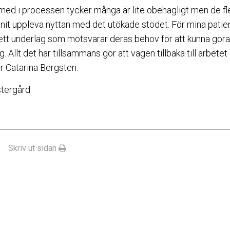
 med i processen tycker många är lite obehagligt men de fl
unnit uppleva nyttan med det utökade stödet. För mina patient
ett underlag som motsvarar deras behov för att kunna gör
g. Allt det här tillsammans gör att vägen tillbaka till arbetet 
er Catarina Bergsten.
stergård
Skriv ut sidan