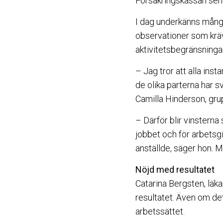
Försäkringskassan sen
I dag underkänns många
observationer som krä
aktivitetsbegränsningar
– Jag tror att alla ins
de olika parterna har s
Camilla Hinderson, gr
– Därför blir vinsterna
jobbet och för arbetsgi
anställde, säger hon. M
Nöjd med resultatet
Catarina Bergsten, lä
resultatet. Även om det
arbetssättet.