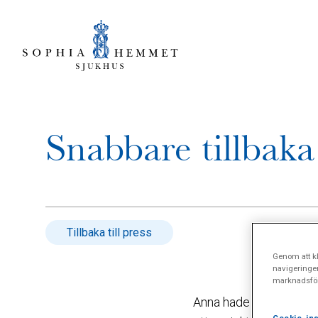
Snabbare tillbaka 
Tillbaka till press
Genom att kl
navigeringe
marknadsför
Anna hade inte varit bo