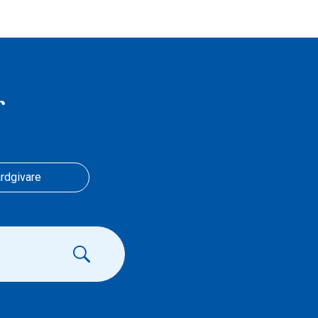
r
rdgivare