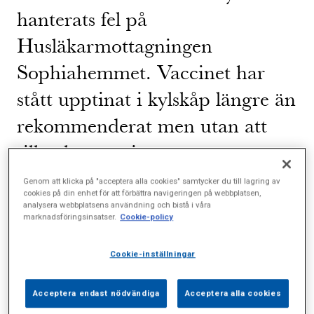
hanterats fel på
Husläkarmottagningen
Sophiahemmet. Vaccinet har
stått upptinat i kylskåp längre än
rekommenderat men utan att
tillverkarens sista
förbrukningsdatum passerats.
Genom att klicka på "acceptera alla cookies" samtycker du till lagring av
cookies på din enhet för att förbättra navigeringen på webbplatsen,
Efter rekommendation från
analysera webbplatsens användning och bistå i våra
marknadsföringsinsatser.
Cookie-policy
Region Stockholms chefläkare
bedöms vaccinets skyddseffekt
Cookie-inställningar
vara tillräcklig för personer
Acceptera endast nödvändiga
Acceptera alla cookies
under 60 år med normalt