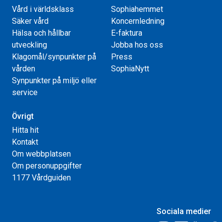
Vård i världsklass
Sophiahemmet
Säker vård
Koncernledning
Hälsa och hållbar
E-faktura
utveckling
Jobba hos oss
Klagomål/synpunkter på
Press
vården
SophiaNytt
Synpunkter på miljö eller
service
Övrigt
Hitta hit
Kontakt
Om webbplatsen
Om personuppgifter
1177 Vårdguiden
Sociala medier