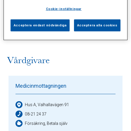
Cookie-inställningar
Alla (1)
Vårdgivare (1)
Specialister (0)
Acceptera endast nödvändiga
Acceptera alla cookies
Sidor (0)
Press (0)
Sophianytt (0)
Vårdgivare
Medicinmottagningen
Hus A, Valhallavägen 91
08-21 24 37
Försäkring, Betala själv