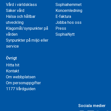
Vård i världsklass
Sophiahemmet
Säker vård
Koncernledning
Hälsa och hållbar
E-faktura
utveckling
Jobba hos oss
Klagomål/synpunkter på
Press
vården
SophiaNytt
Synpunkter på miljö eller
service
Övrigt
Hitta hit
Kontakt
Om webbplatsen
Om personuppgifter
1177 Vårdguiden
Sociala medier