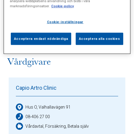
analysera webbplatsens användning och bistå i våra
marknadsföringsinsatser.
Cookie-policy
Alla (11)
Vårdgivare (2)
Specialister (2)
Cookie-inställningar
Sidor (0)
Press (3)
Sophianytt (2)
Acceptera endast nödvändiga
Acceptera alla cookies
Vårdgivare
Capio Artro Clinic
Hus O, Valhallavägen 91
08-406 27 00
Vårdavtal, Försäkring, Betala själv