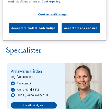
marknadsföringsinsatser.
Cookie-policy
Alla (11)
Vårdgivare (2)
Specialister (2)
Cookie-inställningar
Sidor (0)
Press (3)
Sophianytt (2)
Acceptera endast nödvändiga
Acceptera alla cookies
Specialister
AnnaMaria Hårdén
Leg. fysioterapeut
Fysioterapi
Aleris Hand & Fot
Hus G, Valhallavägen 91
Kontakta vårdgivare