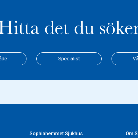
Hitta det du söke
åde
Specialist
Vå
Sophiahemmet Sjukhus
Om S