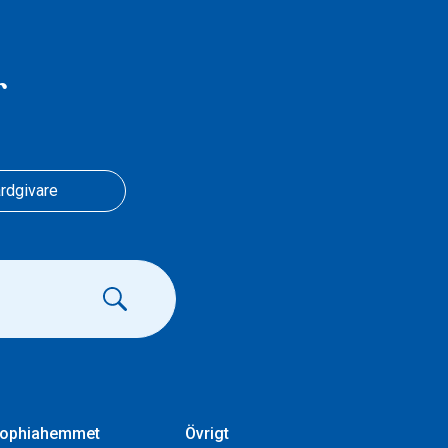
r
rdgivare
ophiahemmet
Övrigt