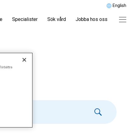
English
re
Specialister
Sök vård
Jobba hos oss
BD"
förbättra