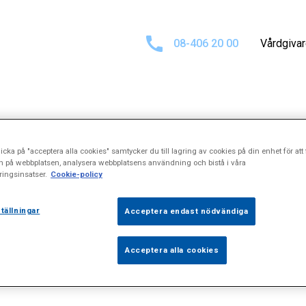
08-406 20 00
Vårdgiva
kresultat för
"I
icka på "acceptera alla cookies" samtycker du till lagring av cookies på din enhet för att 
n på webbplatsen, analysera webbplatsens användning och bistå i våra
ingsinsatser.
Cookie-policy
tällningar
Acceptera endast nödvändiga
Acceptera alla cookies