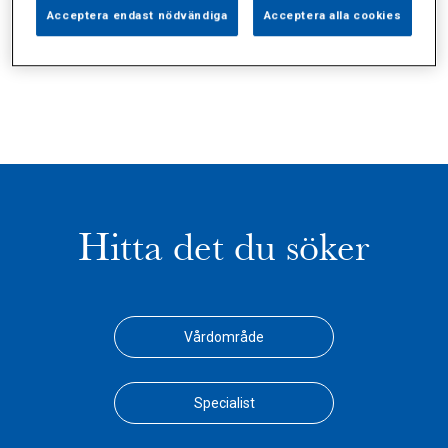
Alla (3)
Vårdgivare (0)
Specialister (0)
Acceptera endast nödvändiga
Acceptera alla cookies
Sidor (0)
Press (0)
Sophianytt (2)
Hitta det du söker
Vårdområde
Specialist