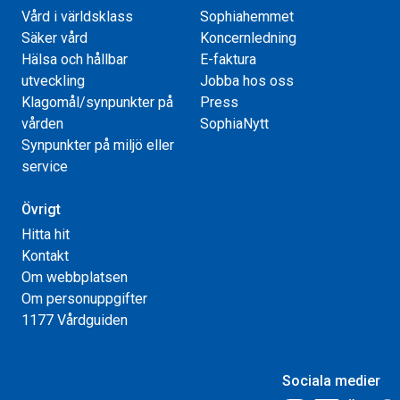
Vård i världsklass
Sophiahemmet
Säker vård
Koncernledning
Hälsa och hållbar
E-faktura
utveckling
Jobba hos oss
Klagomål/synpunkter på
Press
vården
SophiaNytt
Synpunkter på miljö eller
service
Övrigt
Hitta hit
Kontakt
Om webbplatsen
Om personuppgifter
1177 Vårdguiden
Sociala medier