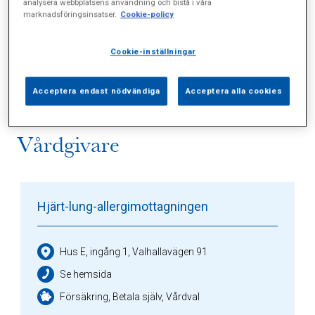
analysera webbplatsens användning och bistå i våra
marknadsföringsinsatser.
Cookie-policy
Alla (3)
Vårdgivare (2)
Specialister (0)
Cookie-inställningar
Sidor (0)
Press (0)
Sophianytt (0)
Acceptera endast nödvändiga
Acceptera alla cookies
Vårdgivare
Hjärt-lung-allergimottagningen
Hus E, ingång 1, Valhallavägen 91
Se hemsida
Försäkring, Betala själv, Vårdval