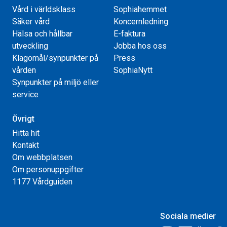
Vård i världsklass
Sophiahemmet
Säker vård
Koncernledning
Hälsa och hållbar
E-faktura
utveckling
Jobba hos oss
Klagomål/synpunkter på
Press
vården
SophiaNytt
Synpunkter på miljö eller
service
Övrigt
Hitta hit
Kontakt
Om webbplatsen
Om personuppgifter
1177 Vårdguiden
Sociala medier