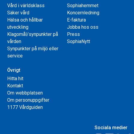
Vård i världsklass
Sophiahemmet
Säker vård
Koncernledning
Hälsa och hållbar
E-faktura
utveckling
Jobba hos oss
Klagomål/synpunkter på
Press
vården
SophiaNytt
Synpunkter på miljö eller
service
Övrigt
Hitta hit
Kontakt
Om webbplatsen
Om personuppgifter
1177 Vårdguiden
Sociala medier